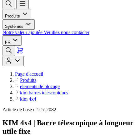
Produits
Systèmes
Notre valeur ajoutée
Veuillez nous contacter
FR
Page d'accueil
Produits
elements de blocage
kim barres telescopiques
kim 4x4
Article de base n°.: 512082
KIM 4x4 | Barre télescopique à longueur
utile fixe