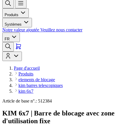
Produits
Systèmes
Notre valeur ajoutée
Veuillez nous contacter
FR
Page d'accueil
Produits
elements de blocage
kim barres telescopiques
kim 6x7
Article de base n°.: 512384
KIM 6x7 | Barre de blocage avec zone
d'utilisation fixe