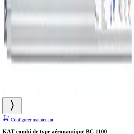
Configurer maintenant
KAT combi de type aéronautique BC 1100