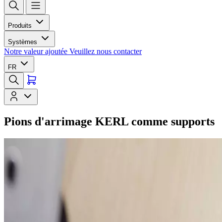
Produits
Systèmes
Notre valeur ajoutée
Veuillez nous contacter
FR
Pions d'arrimage KERL comme supports