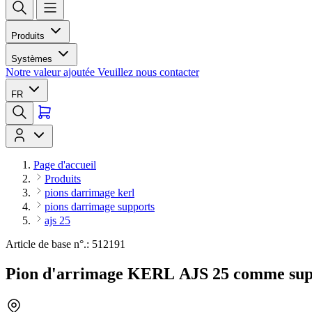
Produits
Systèmes
Notre valeur ajoutée
Veuillez nous contacter
FR
Page d'accueil
Produits
pions darrimage kerl
pions darrimage supports
ajs 25
Article de base n°.: 512191
Pion d'arrimage KERL AJS 25 comme sup