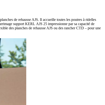
nches de rehausse AJS. Il accueille toutes les poutres à ridelles
n d'arrimage support KERL AJS 25 impressionne par sa capacité de
n flexible des planches de rehausse AJS ou des rancher CTD – pour une