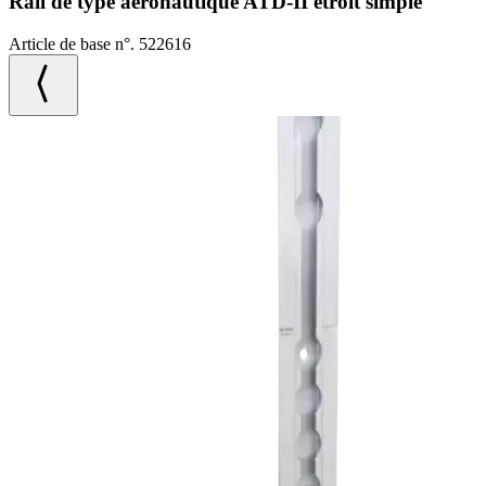
Rail de type aéronautique ATD-II étroit simple
Article de base n°. 522616