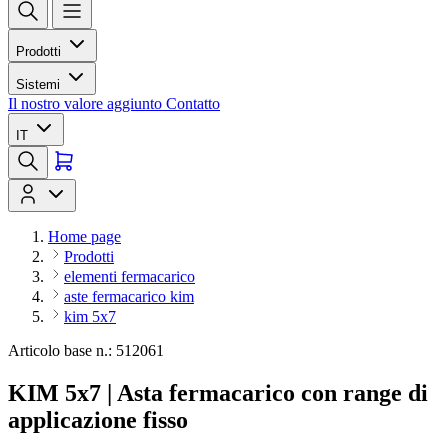
Prodotti
Sistemi
Il nostro valore aggiunto
Contatto
IT
Home page
Prodotti
elementi fermacarico
aste fermacarico kim
kim 5x7
Articolo base n.: 512061
KIM 5x7 | Asta fermacarico con range di
applicazione fisso