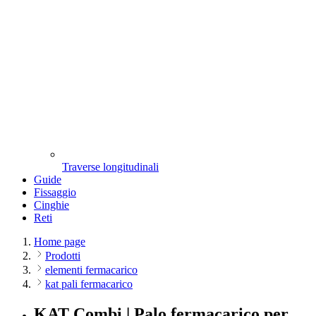
Traverse longitudinali
Guide
Fissaggio
Cinghie
Reti
Home page
Prodotti
elementi fermacarico
kat pali fermacarico
KAT Combi | Palo fermacarico per