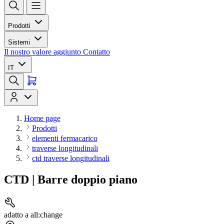
Prodotti
Sistemi
Il nostro valore aggiunto
Contatto
IT
Home page
Prodotti
elementi fermacarico
traverse longitudinali
ctd traverse longitudinali
CTD | Barre doppio piano
adatto a all:change