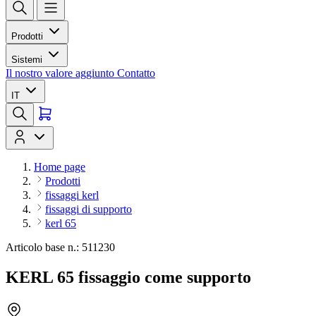
Prodotti
Sistemi
Il nostro valore aggiunto
Contatto
IT
Home page
Prodotti
fissaggi kerl
fissaggi di supporto
kerl 65
Articolo base n.: 511230
KERL 65 fissaggio come supporto