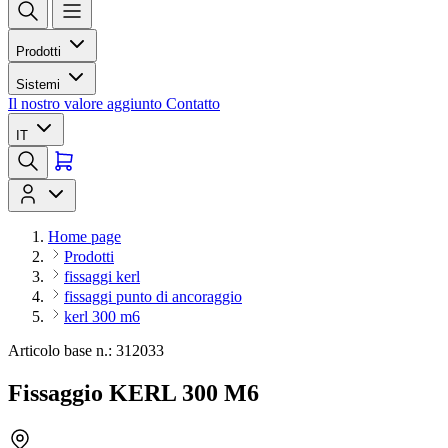
Prodotti
Sistemi
Il nostro valore aggiunto
Contatto
IT
Home page
Prodotti
fissaggi kerl
fissaggi punto di ancoraggio
kerl 300 m6
Articolo base n.: 312033
Fissaggio KERL 300 M6