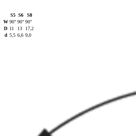
S5
S6
S8
W
90°
90°
90°
D
11
13
17,2
d
5,5
6,6
9,0