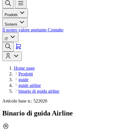
Prodotti
Sistemi
Il nostro valore aggiunto
Contatto
IT
Home page
Prodotti
guide
guide airline
binario di guida airline
Articolo base n.: 522020
Binario di guida Airline