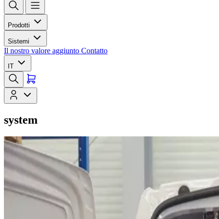
Prodotti
Sistemi
Il nostro valore aggiunto
Contatto
IT
system