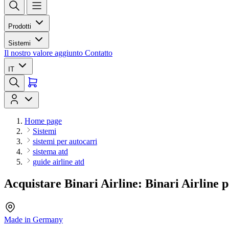
Prodotti
Sistemi
Il nostro valore aggiunto
Contatto
IT
Home page
Sistemi
sistemi per autocarri
sistema atd
guide airline atd
Acquistare Binari Airline: Binari Airline p
Made in Germany