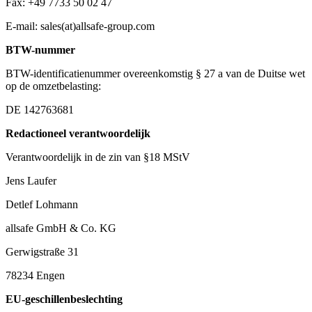
Fax: +49 7733 50 02 47
E-mail: sales(at)allsafe-group.com
BTW-nummer
BTW-identificatienummer overeenkomstig § 27 a van de Duitse wet
op de omzetbelasting:
DE 142763681
Redactioneel verantwoordelijk
Verantwoordelijk in de zin van §18 MStV
Jens Laufer
Detlef Lohmann
allsafe GmbH & Co. KG
Gerwigstraße 31
78234 Engen
EU-geschillenbeslechting