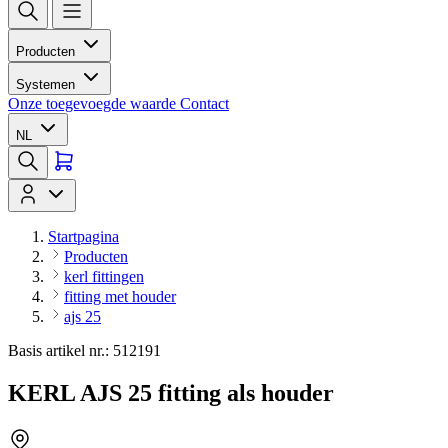
Producten
Systemen
Onze toegevoegde waarde
Contact
NL
Startpagina
Producten
kerl fittingen
fitting met houder
ajs 25
Basis artikel nr.: 512191
KERL AJS 25 fitting als houder