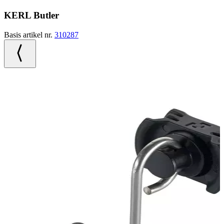
KERL Butler
Basis artikel nr.
310287