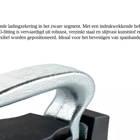
isende ladingzekering in het zware segment. Met een indrukwekkende b
ting is vervaardigd uit robuust, verzinkt staal en slijtvast kunststof e
lexibel worden gepositioneerd. Ideaal voor het bevestigen van spanbande