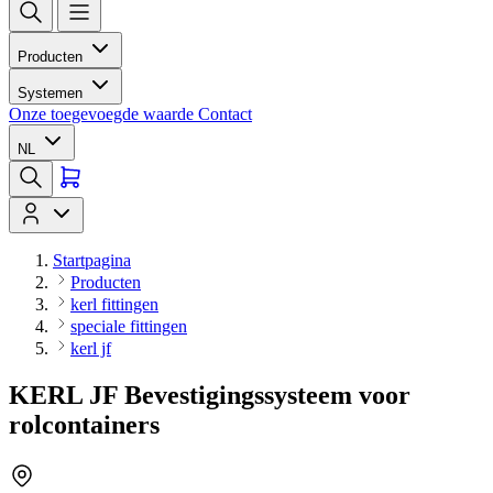
Producten
Systemen
Onze toegevoegde waarde
Contact
NL
Startpagina
Producten
kerl fittingen
speciale fittingen
kerl jf
KERL JF Bevestigingssysteem voor
rolcontainers