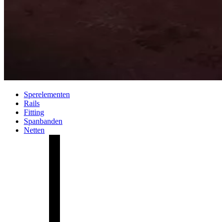
Sperelementen
Rails
Fitting
Spanbanden
Netten