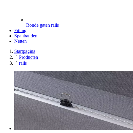
Ronde gaten rails
Fitting
Spanbanden
Netten
Startpagina
Producten
rails