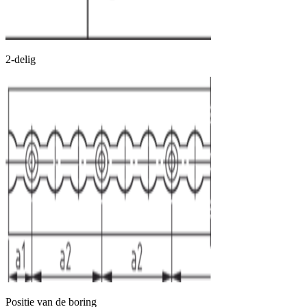
2-delig
Positie van de boring