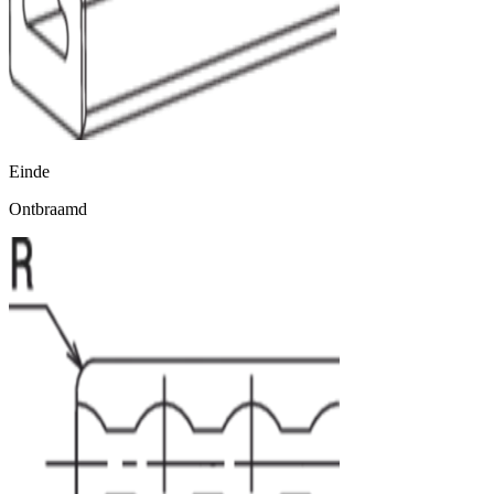
Einde
Ontbraamd