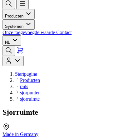
Producten
Systemen
Onze toegevoegde waarde
Contact
NL
Startpagina
Producten
rails
sjorpunten
sjorruimte
Sjorruimte
Made in Germany