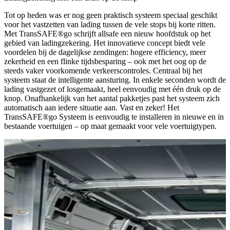
Tot op heden was er nog geen praktisch systeem speciaal geschikt
voor het vastzetten van lading tussen de vele stops bij korte ritten.
Met TransSAFE®go schrijft allsafe een nieuw hoofdstuk op het
gebied van ladingzekering. Het innovatieve concept biedt vele
voordelen bij de dagelijkse zendingen: hogere efficiency, meer
zekerheid en een flinke tijdsbesparing – ook met het oog op de
steeds vaker voorkomende verkeerscontroles. Centraal bij het
systeem staat de intelligente aansturing. In enkele seconden wordt de
lading vastgezet of losgemaakt, heel eenvoudig met één druk op de
knop. Onafhankelijk van het aantal pakketjes past het systeem zich
automatisch aan iedere situatie aan. Vast en zeker! Het
TransSAFE®go Systeem is eenvoudig te installeren in nieuwe en in
bestaande voertuigen – op maat gemaakt voor vele voertuigtypen.