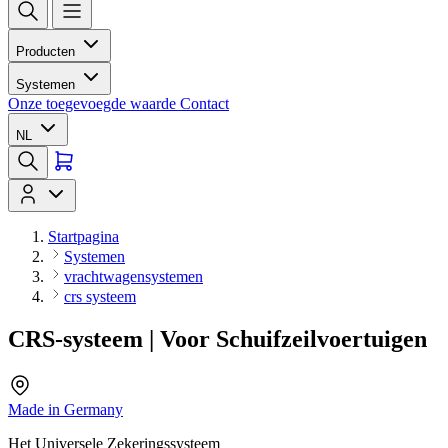
Producten
Systemen
Onze toegevoegde waarde
Contact
NL
Startpagina
Systemen
vrachtwagensystemen
crs systeem
CRS-systeem | Voor Schuifzeilvoertuigen
Made in Germany
Het Universele Zekeringssysteem