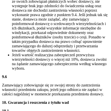
ze swoich zobowiązań płatniczych wobec dostawcy, nie
występuje brak jego zdolności do świadczenia usług oraz
dostawca nie dochodzi zastrzeżenia własności poprzez
wykonanie prawa zgodnie z punktem 9.4. Jeśli jednak tak się
stanie, dostawca może zażądać, aby zamawiający
poinformował dostawcę o scedowanych wierzytelnościach i
ich dłużnikach, podał wszystkie informacje niezbędne do
windykacji, przekazał odpowiednie dokumenty oraz
poinformował dłużników (osoby trzecie) o cesji. Ponadto w
takim przypadku dostawca ma prawo cofnąć uprawnienie
zamawiającego do dalszej odsprzedaży i przetwarzania
towarów objętych zastrzeżeniem własności.
Jeżeli wartość realizacyjna zabezpieczeń przewyższa
wierzytelności dostawcy o więcej niż 10%, dostawca zwolni
na żądanie zamawiającego zabezpieczenia według własnego
wyboru.
9.6
Zamawiający zobowiązuje się ze swojej strony do zastrzeżenia
własności przedmiotu zakupu, jeżeli jego odbiorca nie zapłaci w
całości najpóźniej w momencie przekazania przedmiotu dostawy.
10. Gwarancja i roszczenia z tytułu wad
10.1