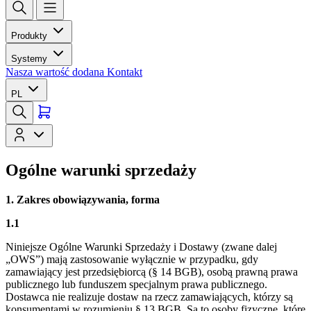
Produkty
Systemy
Nasza wartość dodana
Kontakt
PL
Ogólne warunki sprzedaży
1. Zakres obowiązywania, forma
1.1
Niniejsze Ogólne Warunki Sprzedaży i Dostawy (zwane dalej
„OWS”) mają zastosowanie wyłącznie w przypadku, gdy
zamawiający jest przedsiębiorcą (§ 14 BGB), osobą prawną prawa
publicznego lub funduszem specjalnym prawa publicznego.
Dostawca nie realizuje dostaw na rzecz zamawiających, którzy są
konsumentami w rozumieniu § 13 BGB. Są to osoby fizyczne, które