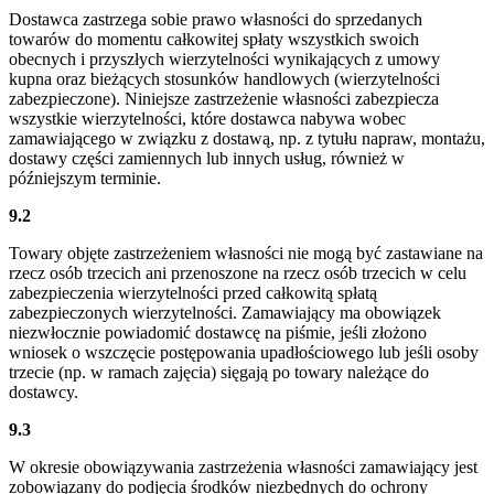
Dostawca zastrzega sobie prawo własności do sprzedanych
towarów do momentu całkowitej spłaty wszystkich swoich
obecnych i przyszłych wierzytelności wynikających z umowy
kupna oraz bieżących stosunków handlowych (wierzytelności
zabezpieczone). Niniejsze zastrzeżenie własności zabezpiecza
wszystkie wierzytelności, które dostawca nabywa wobec
zamawiającego w związku z dostawą, np. z tytułu napraw, montażu,
dostawy części zamiennych lub innych usług, również w
późniejszym terminie.
9.2
Towary objęte zastrzeżeniem własności nie mogą być zastawiane na
rzecz osób trzecich ani przenoszone na rzecz osób trzecich w celu
zabezpieczenia wierzytelności przed całkowitą spłatą
zabezpieczonych wierzytelności. Zamawiający ma obowiązek
niezwłocznie powiadomić dostawcę na piśmie, jeśli złożono
wniosek o wszczęcie postępowania upadłościowego lub jeśli osoby
trzecie (np. w ramach zajęcia) sięgają po towary należące do
dostawcy.
9.3
W okresie obowiązywania zastrzeżenia własności zamawiający jest
zobowiązany do podjęcia środków niezbędnych do ochrony