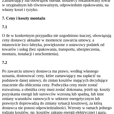
Zamawiający ma obowiązek odesłać dostawcy reklamowany towar
w oryginalnym lub równoważnym, odpowiednim opakowaniu, na
własny koszt i ryzyko.
7. Ceny i koszty montażu
7.1
O ile w konkretnym przypadku nie uzgodniono inaczej, obowiązują
ceny dostawcy aktualne w momencie zawarcia umowy, a
mianowicie loco fabryka, powiększone o ustawowy podatek od
towarów i usług (bez opakowania, transportu, ubezpieczenia,
montażu, instalacji i uruchomienia).
7.2
Po zawarciu umowy dostawca ma prawo, według własnego
uznania, dostosować ceny, które zamawiający ma zapłacić na
podstawie danej umowy, do zmian kosztów mających decydujące
znaczenie dla obliczenia ceny. Podwyżka ceny może zostać
rozważona, a obniżka ceny musi zostać dokonana, jeżeli np. koszty
pozyskania energii lub surowców wzrosną lub spadną, lub inne
zmiany warunków ramowych w sektorze energetycznym lub
prawnych doprowadzą do zmiany sytuacji kosztowej, za którą
dostawca nie ponosi odpowiedzialności. Wzrosty w ramach jednego
rodzaju kosztów, np. kosztów zakupu energii elektrycznej i gazu,