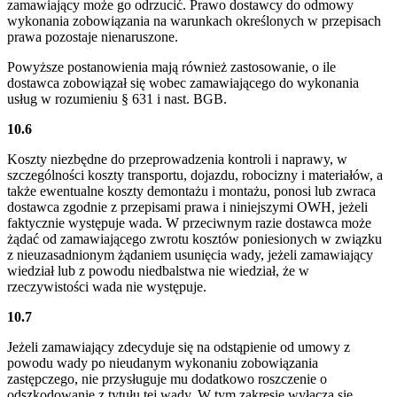
zamawiający może go odrzucić. Prawo dostawcy do odmowy
wykonania zobowiązania na warunkach określonych w przepisach
prawa pozostaje nienaruszone.
Powyższe postanowienia mają również zastosowanie, o ile
dostawca zobowiązał się wobec zamawiającego do wykonania
usług w rozumieniu § 631 i nast. BGB.
10.6
Koszty niezbędne do przeprowadzenia kontroli i naprawy, w
szczególności koszty transportu, dojazdu, robocizny i materiałów, a
także ewentualne koszty demontażu i montażu, ponosi lub zwraca
dostawca zgodnie z przepisami prawa i niniejszymi OWH, jeżeli
faktycznie występuje wada. W przeciwnym razie dostawca może
żądać od zamawiającego zwrotu kosztów poniesionych w związku
z nieuzasadnionym żądaniem usunięcia wady, jeżeli zamawiający
wiedział lub z powodu niedbalstwa nie wiedział, że w
rzeczywistości wada nie występuje.
10.7
Jeżeli zamawiający zdecyduje się na odstąpienie od umowy z
powodu wady po nieudanym wykonaniu zobowiązania
zastępczego, nie przysługuje mu dodatkowo roszczenie o
odszkodowanie z tytułu tej wady. W tym zakresie wyłącza się