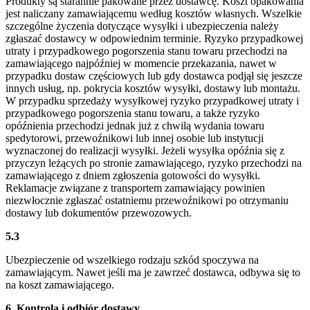
Produkty są starannie pakowane przez dostawcę. Koszt opakowania
jest naliczany zamawiającemu według kosztów własnych. Wszelkie
szczególne życzenia dotyczące wysyłki i ubezpieczenia należy
zgłaszać dostawcy w odpowiednim terminie. Ryzyko przypadkowej
utraty i przypadkowego pogorszenia stanu towaru przechodzi na
zamawiającego najpóźniej w momencie przekazania, nawet w
przypadku dostaw częściowych lub gdy dostawca podjął się jeszcze
innych usług, np. pokrycia kosztów wysyłki, dostawy lub montażu.
W przypadku sprzedaży wysyłkowej ryzyko przypadkowej utraty i
przypadkowego pogorszenia stanu towaru, a także ryzyko
opóźnienia przechodzi jednak już z chwilą wydania towaru
spedytorowi, przewoźnikowi lub innej osobie lub instytucji
wyznaczonej do realizacji wysyłki. Jeżeli wysyłka opóźnia się z
przyczyn leżących po stronie zamawiającego, ryzyko przechodzi na
zamawiającego z dniem zgłoszenia gotowości do wysyłki.
Reklamacje związane z transportem zamawiający powinien
niezwłocznie zgłaszać ostatniemu przewoźnikowi po otrzymaniu
dostawy lub dokumentów przewozowych.
5.3
Ubezpieczenie od wszelkiego rodzaju szkód spoczywa na
zamawiającym. Nawet jeśli ma je zawrzeć dostawca, odbywa się to
na koszt zamawiającego.
6. Kontrola i odbiór dostawy