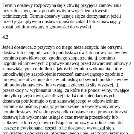
Termin dostawy rozpoczyna się z chwilą przyjęcia zamówienia
przez dostawcę oraz po całkowitym wyjaśnieniu kwestii
technicznych. Termin dostawy uznaje się za dotrzymany, jeżeli
przed jego upływem dostawa opuściła zakład lub zamawiający
został poinformowany o gotowości do wysyłki.
4.2
Jeżeli dostawca, z przyczyn od niego niezależnych, nie otrzyma
dostaw lub usług od swoich poddostawców lub podwykonawców
pomimo prawidłowego, zgodnego zaopatrzenia, tj. pomimo
uzgodnień umownych z podwykonawcą przed zawarciem umowy z
zamawiającym, co do ilości, jakości i terminu wykonania, które
umożliwiająby zaspokojenie roszczeń zamawiającego zgodnie z
umową, nie otrzymuje dostaw lub usług od swoich poddostawców
lub podwykonawców, lub wystąpią zdarzenia siły wyższej, tj.
przeszkody w wykonaniu usług, za które nie ponosi winy, trwające
nie tylko przejściowo, ale dłużej niż 14 dni kalendarzowych,
dostawca poinformuje o tym zamawiającego w odpowiednim
terminie na piśmie, podając jednocześnie przewidywany nowy
termin dostawy. W takim przypadku dostawca ma prawo odroczyć
dostawę lub wykonanie usługi o czas trwania przeszkody lub
całkowicie lub częściowo odstąpić od umowy w odniesieniu do
jeszcze niewykonanej części, o ile dostawca wywiązał się z
powyższego obowiązku informacyjnego i nie jest zobowiązany do