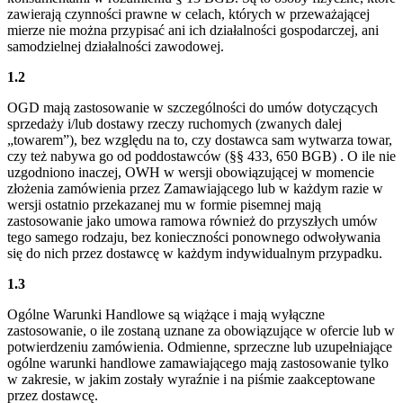
zawierają czynności prawne w celach, których w przeważającej
mierze nie można przypisać ani ich działalności gospodarczej, ani
samodzielnej działalności zawodowej.
1.2
OGD mają zastosowanie w szczególności do umów dotyczących
sprzedaży i/lub dostawy rzeczy ruchomych (zwanych dalej
„towarem”), bez względu na to, czy dostawca sam wytwarza towar,
czy też nabywa go od poddostawców (§§ 433, 650 BGB) . O ile nie
uzgodniono inaczej, OWH w wersji obowiązującej w momencie
złożenia zamówienia przez Zamawiającego lub w każdym razie w
wersji ostatnio przekazanej mu w formie pisemnej mają
zastosowanie jako umowa ramowa również do przyszłych umów
tego samego rodzaju, bez konieczności ponownego odwoływania
się do nich przez dostawcę w każdym indywidualnym przypadku.
1.3
Ogólne Warunki Handlowe są wiążące i mają wyłączne
zastosowanie, o ile zostaną uznane za obowiązujące w ofercie lub w
potwierdzeniu zamówienia. Odmienne, sprzeczne lub uzupełniające
ogólne warunki handlowe zamawiającego mają zastosowanie tylko
w zakresie, w jakim zostały wyraźnie i na piśmie zaakceptowane
przez dostawcę.