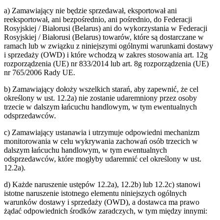
a) Zamawiający nie będzie sprzedawał, eksportował ani
reeksportował, ani bezpośrednio, ani pośrednio, do Federacji
Rosyjskiej / Białorusi (Belarus) ani do wykorzystania w Federacji
Rosyjskiej / Białorusi (Belarus) towarów, które są dostarczane w
ramach lub w związku z niniejszymi ogólnymi warunkami dostawy
i sprzedaży (OWD) i które wchodzą w zakres stosowania art. 12g
rozporządzenia (UE) nr 833/2014 lub art. 8g rozporządzenia (UE)
nr 765/2006 Rady UE.
b) Zamawiający dołoży wszelkich starań, aby zapewnić, że cel
określony w ust. 12.2a) nie zostanie udaremniony przez osoby
trzecie w dalszym łańcuchu handlowym, w tym ewentualnych
odsprzedawców.
c) Zamawiający ustanawia i utrzymuje odpowiedni mechanizm
monitorowania w celu wykrywania zachowań osób trzecich w
dalszym łańcuchu handlowym, w tym ewentualnych
odsprzedawców, które mogłyby udaremnić cel określony w ust.
12.2a).
d) Każde naruszenie ustępów 12.2a), 12.2b) lub 12.2c) stanowi
istotne naruszenie istotnego elementu niniejszych ogólnych
warunków dostawy i sprzedaży (OWD), a dostawca ma prawo
żądać odpowiednich środków zaradczych, w tym między innymi: