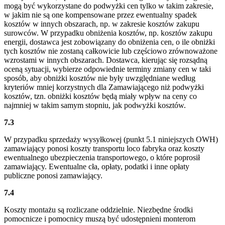
mogą być wykorzystane do podwyżki cen tylko w takim zakresie,
w jakim nie są one kompensowane przez ewentualny spadek
kosztów w innych obszarach, np. w zakresie kosztów zakupu
surowców. W przypadku obniżenia kosztów, np. kosztów zakupu
energii, dostawca jest zobowiązany do obniżenia cen, o ile obniżki
tych kosztów nie zostaną całkowicie lub częściowo zrównoważone
wzrostami w innych obszarach. Dostawca, kierując się rozsądną
oceną sytuacji, wybierze odpowiednie terminy zmiany cen w taki
sposób, aby obniżki kosztów nie były uwzględniane według
kryteriów mniej korzystnych dla Zamawiającego niż podwyżki
kosztów, tzn. obniżki kosztów będą miały wpływ na ceny co
najmniej w takim samym stopniu, jak podwyżki kosztów.
7.3
W przypadku sprzedaży wysyłkowej (punkt 5.1 niniejszych OWH)
zamawiający ponosi koszty transportu loco fabryka oraz koszty
ewentualnego ubezpieczenia transportowego, o które poprosił
zamawiający. Ewentualne cła, opłaty, podatki i inne opłaty
publiczne ponosi zamawiający.
7.4
Koszty montażu są rozliczane oddzielnie. Niezbędne środki
pomocnicze i pomocnicy muszą być udostępnieni monterom