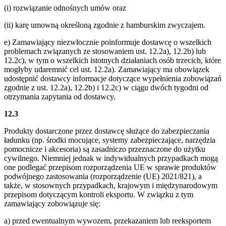
(i) rozwiązanie odnośnych umów oraz
(ii) karę umowną określoną zgodnie z hamburskim zwyczajem.
e) Zamawiający niezwłocznie poinformuje dostawcę o wszelkich
problemach związanych ze stosowaniem ust. 12.2a), 12.2b) lub
12.2c), w tym o wszelkich istotnych działaniach osób trzecich, które
mogłyby udaremnić cel ust. 12.2a). Zamawiający ma obowiązek
udostępnić dostawcy informacje dotyczące wypełnienia zobowiązań
zgodnie z ust. 12.2a), 12.2b) i 12.2c) w ciągu dwóch tygodni od
otrzymania zapytania od dostawcy.
12.3
Produkty dostarczone przez dostawcę służące do zabezpieczania
ładunku (np. środki mocujące, systemy zabezpieczające, narzędzia
pomocnicze i akcesoria) są zasadniczo przeznaczone do użytku
cywilnego. Niemniej jednak w indywidualnych przypadkach mogą
one podlegać przepisom rozporządzenia UE w sprawie produktów
podwójnego zastosowania (rozporządzenie (UE) 2021/821), a
także, w stosownych przypadkach, krajowym i międzynarodowym
przepisom dotyczącym kontroli eksportu. W związku z tym
zamawiający zobowiązuje się:
a) przed ewentualnym wywozem, przekazaniem lub reeksportem