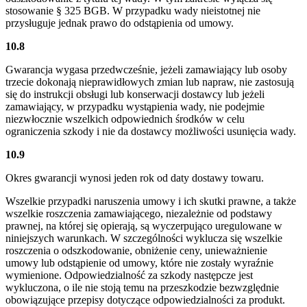
stosowanie § 325 BGB. W przypadku wady nieistotnej nie
przysługuje jednak prawo do odstąpienia od umowy.
10.8
Gwarancja wygasa przedwcześnie, jeżeli zamawiający lub osoby
trzecie dokonają nieprawidłowych zmian lub napraw, nie zastosują
się do instrukcji obsługi lub konserwacji dostawcy lub jeżeli
zamawiający, w przypadku wystąpienia wady, nie podejmie
niezwłocznie wszelkich odpowiednich środków w celu
ograniczenia szkody i nie da dostawcy możliwości usunięcia wady.
10.9
Okres gwarancji wynosi jeden rok od daty dostawy towaru.
Wszelkie przypadki naruszenia umowy i ich skutki prawne, a także
wszelkie roszczenia zamawiającego, niezależnie od podstawy
prawnej, na której się opierają, są wyczerpująco uregulowane w
niniejszych warunkach. W szczególności wyklucza się wszelkie
roszczenia o odszkodowanie, obniżenie ceny, unieważnienie
umowy lub odstąpienie od umowy, które nie zostały wyraźnie
wymienione. Odpowiedzialność za szkody następcze jest
wykluczona, o ile nie stoją temu na przeszkodzie bezwzględnie
obowiązujące przepisy dotyczące odpowiedzialności za produkt.