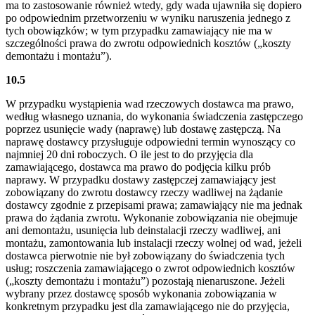
ma to zastosowanie również wtedy, gdy wada ujawniła się dopiero
po odpowiednim przetworzeniu w wyniku naruszenia jednego z
tych obowiązków; w tym przypadku zamawiający nie ma w
szczególności prawa do zwrotu odpowiednich kosztów („koszty
demontażu i montażu”).
10.5
W przypadku wystąpienia wad rzeczowych dostawca ma prawo,
według własnego uznania, do wykonania świadczenia zastępczego
poprzez usunięcie wady (naprawę) lub dostawę zastępczą. Na
naprawę dostawcy przysługuje odpowiedni termin wynoszący co
najmniej 20 dni roboczych. O ile jest to do przyjęcia dla
zamawiającego, dostawca ma prawo do podjęcia kilku prób
naprawy. W przypadku dostawy zastępczej zamawiający jest
zobowiązany do zwrotu dostawcy rzeczy wadliwej na żądanie
dostawcy zgodnie z przepisami prawa; zamawiający nie ma jednak
prawa do żądania zwrotu. Wykonanie zobowiązania nie obejmuje
ani demontażu, usunięcia lub deinstalacji rzeczy wadliwej, ani
montażu, zamontowania lub instalacji rzeczy wolnej od wad, jeżeli
dostawca pierwotnie nie był zobowiązany do świadczenia tych
usług; roszczenia zamawiającego o zwrot odpowiednich kosztów
(„koszty demontażu i montażu”) pozostają nienaruszone. Jeżeli
wybrany przez dostawcę sposób wykonania zobowiązania w
konkretnym przypadku jest dla zamawiającego nie do przyjęcia,