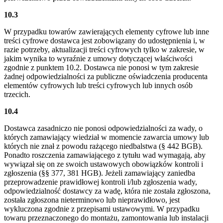
10.3
W przypadku towarów zawierających elementy cyfrowe lub inne
treści cyfrowe dostawca jest zobowiązany do udostępnienia i, w
razie potrzeby, aktualizacji treści cyfrowych tylko w zakresie, w
jakim wynika to wyraźnie z umowy dotyczącej właściwości
zgodnie z punktem 10.2. Dostawca nie ponosi w tym zakresie
żadnej odpowiedzialności za publiczne oświadczenia producenta
elementów cyfrowych lub treści cyfrowych lub innych osób
trzecich.
10.4
Dostawca zasadniczo nie ponosi odpowiedzialności za wady, o
których zamawiający wiedział w momencie zawarcia umowy lub
których nie znał z powodu rażącego niedbalstwa (§ 442 BGB).
Ponadto roszczenia zamawiającego z tytułu wad wymagają, aby
wywiązał się on ze swoich ustawowych obowiązków kontroli i
zgłoszenia (§§ 377, 381 HGB). Jeżeli zamawiający zaniedba
przeprowadzenie prawidłowej kontroli i/lub zgłoszenia wady,
odpowiedzialność dostawcy za wadę, która nie została zgłoszona,
została zgłoszona nieterminowo lub nieprawidłowo, jest
wykluczona zgodnie z przepisami ustawowymi. W przypadku
towaru przeznaczonego do montażu, zamontowania lub instalacji