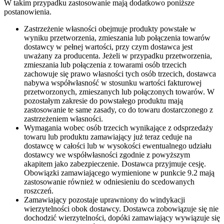
W takim przypadku zastosowanie mają dodatkowo poniższe
postanowienia.
Zastrzeżenie własności obejmuje produkty powstałe w
wyniku przetworzenia, zmieszania lub połączenia towarów
dostawcy w pełnej wartości, przy czym dostawca jest
uważany za producenta. Jeżeli w przypadku przetworzenia,
zmieszania lub połączenia z towarami osób trzecich
zachowuje się prawo własności tych osób trzecich, dostawca
nabywa współwłasność w stosunku wartości fakturowej
przetworzonych, zmieszanych lub połączonych towarów. W
pozostałym zakresie do powstałego produktu mają
zastosowanie te same zasady, co do towaru dostarczonego z
zastrzeżeniem własności.
Wymagania wobec osób trzecich wynikające z odsprzedaży
towaru lub produktu zamawiający już teraz ceduje na
dostawcę w całości lub w wysokości ewentualnego udziału
dostawcy we współwłasności zgodnie z powyższym
akapitem jako zabezpieczenie. Dostawca przyjmuje cesję.
Obowiązki zamawiającego wymienione w punkcie 9.2 mają
zastosowanie również w odniesieniu do scedowanych
roszczeń.
Zamawiający pozostaje uprawniony do windykacji
wierzytelności obok dostawcy. Dostawca zobowiązuje się nie
dochodzić wierzytelności, dopóki zamawiający wywiązuje się