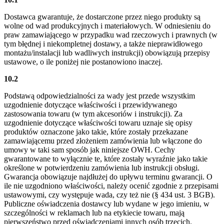
Dostawca gwarantuje, że dostarczone przez niego produkty są
wolne od wad produkcyjnych i materiałowych. W odniesieniu do
praw zamawiającego w przypadku wad rzeczowych i prawnych (w
tym błędnej i niekompletnej dostawy, a także nieprawidłowego
montażu/instalacji lub wadliwych instrukcji) obowiązują przepisy
ustawowe, o ile poniżej nie postanowiono inaczej.
10.2
Podstawą odpowiedzialności za wady jest przede wszystkim
uzgodnienie dotyczące właściwości i przewidywanego
zastosowania towaru (w tym akcesoriów i instrukcji). Za
uzgodnienie dotyczące właściwości towaru uznaje się opisy
produktów oznaczone jako takie, które zostały przekazane
zamawiającemu przed złożeniem zamówienia lub włączone do
umowy w taki sam sposób jak niniejsze OWH. Cechy
gwarantowane to wyłącznie te, które zostały wyraźnie jako takie
określone w potwierdzeniu zamówienia lub instrukcji obsługi.
Gwarancja obowiązuje najdłużej do upływu terminu gwarancji. O
ile nie uzgodniono właściwości, należy ocenić zgodnie z przepisami
ustawowymi, czy występuje wada, czy też nie (§ 434 ust. 3 BGB).
Publiczne oświadczenia dostawcy lub wydane w jego imieniu, w
szczególności w reklamach lub na etykiecie towaru, mają
pierwszeństwo przed oświadczeniami innych osób trzecich.