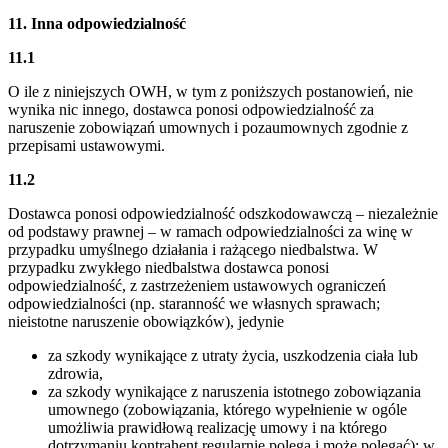
11. Inna odpowiedzialność
11.1
O ile z niniejszych OWH, w tym z poniższych postanowień, nie
wynika nic innego, dostawca ponosi odpowiedzialność za
naruszenie zobowiązań umownych i pozaumownych zgodnie z
przepisami ustawowymi.
11.2
Dostawca ponosi odpowiedzialność odszkodowawczą – niezależnie
od podstawy prawnej – w ramach odpowiedzialności za winę w
przypadku umyślnego działania i rażącego niedbalstwa. W
przypadku zwykłego niedbalstwa dostawca ponosi
odpowiedzialność, z zastrzeżeniem ustawowych ograniczeń
odpowiedzialności (np. staranność we własnych sprawach;
nieistotne naruszenie obowiązków), jedynie
za szkody wynikające z utraty życia, uszkodzenia ciała lub
zdrowia,
za szkody wynikające z naruszenia istotnego zobowiązania
umownego (zobowiązania, którego wypełnienie w ogóle
umożliwia prawidłową realizację umowy i na którego
dotrzymaniu kontrahent regularnie polega i może polegać); w