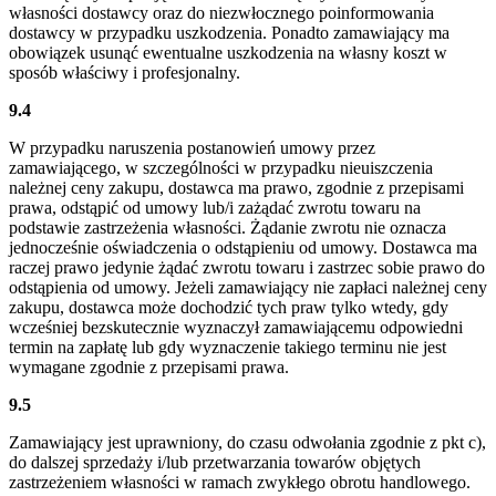
własności dostawcy oraz do niezwłocznego poinformowania
dostawcy w przypadku uszkodzenia. Ponadto zamawiający ma
obowiązek usunąć ewentualne uszkodzenia na własny koszt w
sposób właściwy i profesjonalny.
9.4
W przypadku naruszenia postanowień umowy przez
zamawiającego, w szczególności w przypadku nieuiszczenia
należnej ceny zakupu, dostawca ma prawo, zgodnie z przepisami
prawa, odstąpić od umowy lub/i zażądać zwrotu towaru na
podstawie zastrzeżenia własności. Żądanie zwrotu nie oznacza
jednocześnie oświadczenia o odstąpieniu od umowy. Dostawca ma
raczej prawo jedynie żądać zwrotu towaru i zastrzec sobie prawo do
odstąpienia od umowy. Jeżeli zamawiający nie zapłaci należnej ceny
zakupu, dostawca może dochodzić tych praw tylko wtedy, gdy
wcześniej bezskutecznie wyznaczył zamawiającemu odpowiedni
termin na zapłatę lub gdy wyznaczenie takiego terminu nie jest
wymagane zgodnie z przepisami prawa.
9.5
Zamawiający jest uprawniony, do czasu odwołania zgodnie z pkt c),
do dalszej sprzedaży i/lub przetwarzania towarów objętych
zastrzeżeniem własności w ramach zwykłego obrotu handlowego.