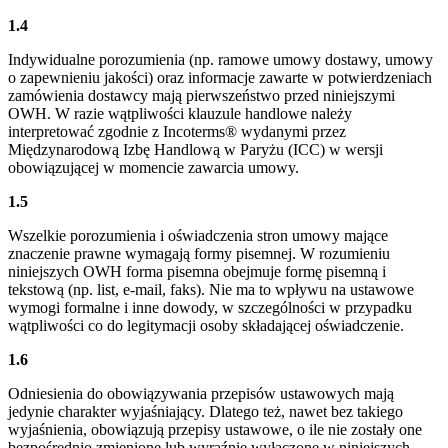
1.4
Indywidualne porozumienia (np. ramowe umowy dostawy, umowy
o zapewnieniu jakości) oraz informacje zawarte w potwierdzeniach
zamówienia dostawcy mają pierwszeństwo przed niniejszymi
OWH. W razie wątpliwości klauzule handlowe należy
interpretować zgodnie z Incoterms® wydanymi przez
Międzynarodową Izbę Handlową w Paryżu (ICC) w wersji
obowiązującej w momencie zawarcia umowy.
1.5
Wszelkie porozumienia i oświadczenia stron umowy mające
znaczenie prawne wymagają formy pisemnej. W rozumieniu
niniejszych OWH forma pisemna obejmuje formę pisemną i
tekstową (np. list, e-mail, faks). Nie ma to wpływu na ustawowe
wymogi formalne i inne dowody, w szczególności w przypadku
wątpliwości co do legitymacji osoby składającej oświadczenie.
1.6
Odniesienia do obowiązywania przepisów ustawowych mają
jedynie charakter wyjaśniający. Dlatego też, nawet bez takiego
wyjaśnienia, obowiązują przepisy ustawowe, o ile nie zostały one
bezpośrednio zmienione lub wyraźnie wyłączone w niniejszych