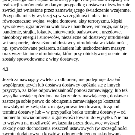
realizacji zamówienia w danym przypadku; dostawca niezwłocznie
zwróci już wniesione przez zamawiającego świadczenie wzajemne.
Przypadkami siły wyższej są w szczególności lub są im
równoznaczne: wojna, wojna domowa, akty terroryzmu, klęski
żywiołowe, ograniczenia walutowe i handlowe, embarga, sankcje,
pandemie, strajki, lokauty, interwencje państwowe i urzędowe,
niedobory energii i surowców, niezależne od dostawcy utrudnienia
w transporcie, niezależne od dostawcy utrudnienia w działalności,
np. spowodowane pożarem, zalaniem lub uszkodzeniem maszyn,
oraz wszelkie inne utrudnienia, które przy obiektywnej ocenie nie
zostały spowodowane z winy dostawcy.
4.3
Jeżeli zamawiający zwleka z odbiorem, nie podejmuje działań
współpracujących lub dostawa dostawcy opóźnia się z innych
przyczyn, za które odpowiedzialność ponosi zamawiający, lub też
wysyłka zostaje opóźniona na życzenie zamawiającego, dostawca
zastrzega sobie prawo do obciążenia zamawiającego kosztami
powstałymi w związku z magazynowaniem towaru, licząc od
terminu dostawy lub – w przypadku braku terminu dostawy – od
momentu powiadomienia o gotowości towaru do wysyłki. Nie ma
to wpływu na możliwość wykazania przez dostawcę wyższej
szkody oraz dochodzenia roszczeń ustawowych (w szczególności
zwrotu dodatkowych kosztów, odpowiedniego odszkodowania,