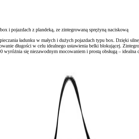
ox i pojazdach z plandeką, ze zintegrowaną sprężyną naciskową
czania ładunku w małych i dużych pojazdach typu box. Dzięki silnej 
owanie długości w celu idealnego ustawienia belki blokującej. Zinte
 wyróżnia się niezawodnym mocowaniem i prostą obsługą – idealna do