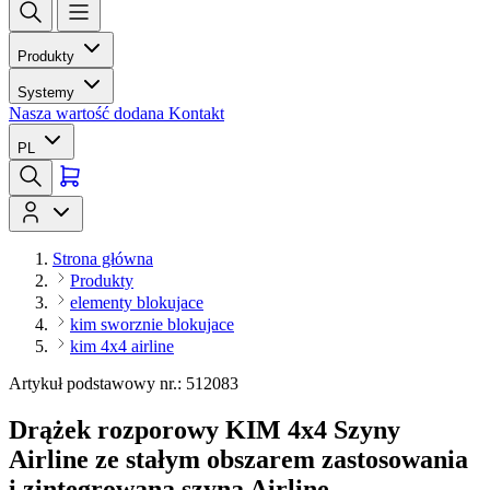
Produkty
Systemy
Nasza wartość dodana
Kontakt
PL
Strona główna
Produkty
elementy blokujace
kim sworznie blokujace
kim 4x4 airline
Artykuł podstawowy nr.: 512083
Drążek rozporowy KIM 4x4 Szyny
Airline ze stałym obszarem zastosowania
i zintegrowaną szyną Airline