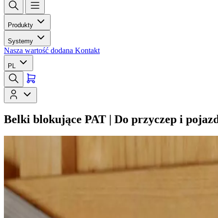
Produkty
Systemy
Nasza wartość dodana
Kontakt
PL
Belki blokujące PAT | Do przyczep i pojaz