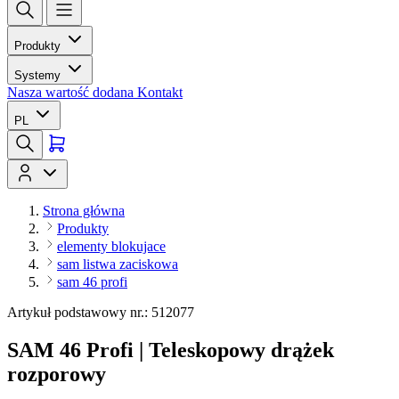
Produkty
Systemy
Nasza wartość dodana
Kontakt
PL
Strona główna
Produkty
elementy blokujace
sam listwa zaciskowa
sam 46 profi
Artykuł podstawowy nr.: 512077
SAM 46 Profi | Teleskopowy drążek
rozporowy