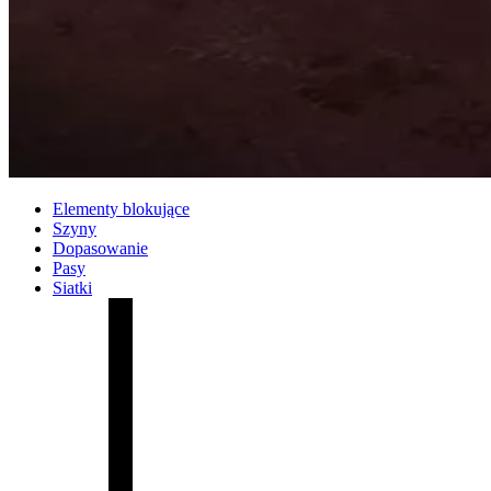
Elementy blokujące
Szyny
Dopasowanie
Pasy
Siatki