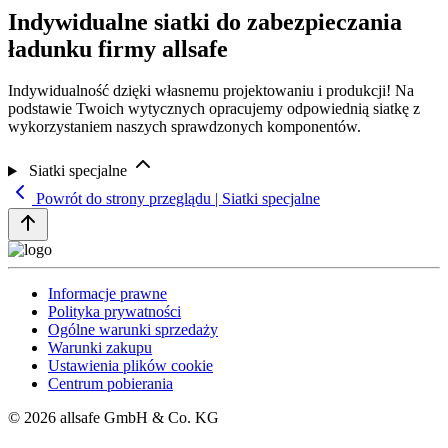
Indywidualne siatki do zabezpieczania
ładunku firmy allsafe
Indywidualność dzięki własnemu projektowaniu i produkcji! Na
podstawie Twoich wytycznych opracujemy odpowiednią siatkę z
wykorzystaniem naszych sprawdzonych komponentów.
Siatki specjalne
Powrót do strony przeglądu | Siatki specjalne
Informacje prawne
Polityka prywatności
Ogólne warunki sprzedaży
Warunki zakupu
Ustawienia plików cookie
Centrum pobierania
© 2026 allsafe GmbH & Co. KG