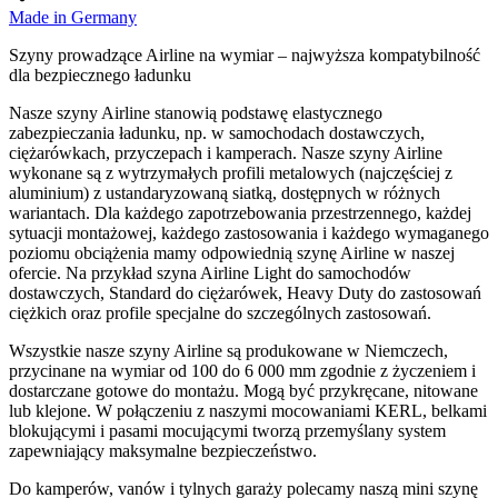
Made in Germany
Szyny prowadzące Airline na wymiar – najwyższa kompatybilność
dla bezpiecznego ładunku
Nasze szyny Airline stanowią podstawę elastycznego
zabezpieczania ładunku, np. w samochodach dostawczych,
ciężarówkach, przyczepach i kamperach. Nasze szyny Airline
wykonane są z wytrzymałych profili metalowych (najczęściej z
aluminium) z ustandaryzowaną siatką, dostępnych w różnych
wariantach. Dla każdego zapotrzebowania przestrzennego, każdej
sytuacji montażowej, każdego zastosowania i każdego wymaganego
poziomu obciążenia mamy odpowiednią szynę Airline w naszej
ofercie. Na przykład szyna Airline Light do samochodów
dostawczych, Standard do ciężarówek, Heavy Duty do zastosowań
ciężkich oraz profile specjalne do szczególnych zastosowań.
Wszystkie nasze szyny Airline są produkowane w Niemczech,
przycinane na wymiar od 100 do 6 000 mm zgodnie z życzeniem i
dostarczane gotowe do montażu. Mogą być przykręcane, nitowane
lub klejone. W połączeniu z naszymi mocowaniami KERL, belkami
blokującymi i pasami mocującymi tworzą przemyślany system
zapewniający maksymalne bezpieczeństwo.
Do kamperów, vanów i tylnych garaży polecamy naszą mini szynę