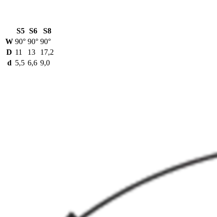
S5
S6
S8
W
90°
90°
90°
D
11
13
17,2
d
5,5
6,6
9,0