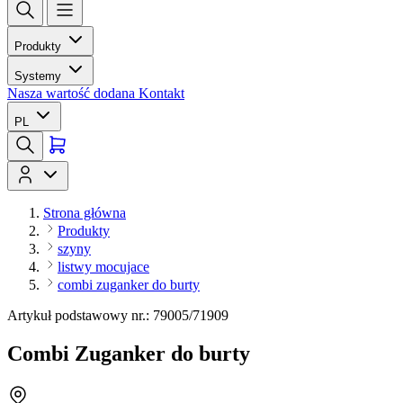
Produkty
Systemy
Nasza wartość dodana
Kontakt
PL
Strona główna
Produkty
szyny
listwy mocujace
combi zuganker do burty
Artykuł podstawowy nr.: 79005/71909
Combi Zuganker do burty