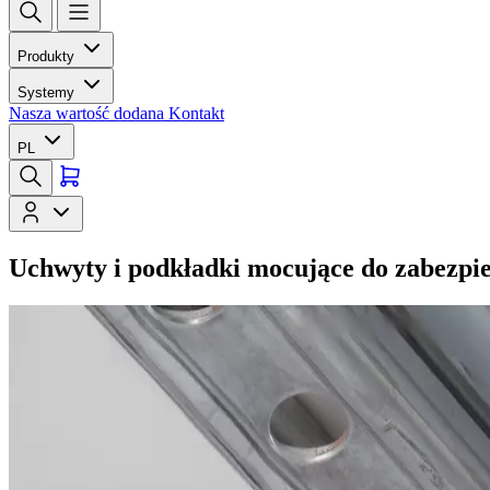
Produkty
Systemy
Nasza wartość dodana
Kontakt
PL
Uchwyty i podkładki mocujące do zabezpi