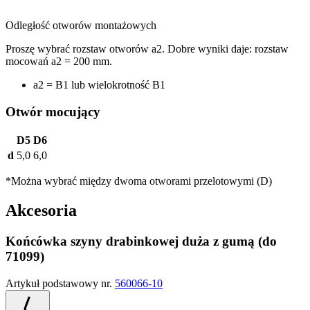
Odległość otworów montażowych
Proszę wybrać rozstaw otworów a2. Dobre wyniki daje: rozstaw
mocowań a2 = 200 mm.
a2 = B1 lub wielokrotność B1
Otwór mocujący
D5
D6
d
5,0
6,0
*Można wybrać między dwoma otworami przelotowymi (D)
Akcesoria
Końcówka szyny drabinkowej duża z gumą (do
71099)
Artykuł podstawowy nr.
560066-10