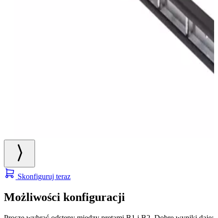
Skonfiguruj teraz
Możliwości konfiguracji
Proszę wybrać odstępy między prętami B1 i B2. Dobre wyniki daje: