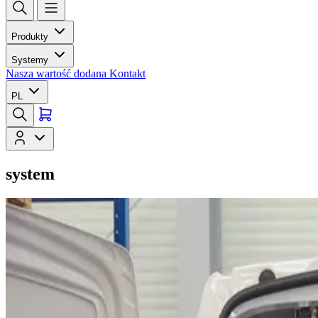
Produkty
Systemy
Nasza wartość dodana
Kontakt
PL
system