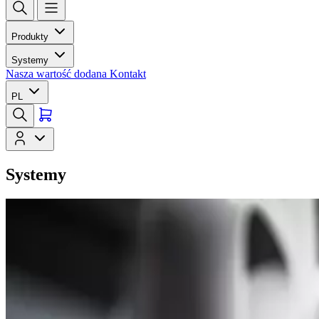
Produkty
Systemy
Nasza wartość dodana
Kontakt
PL
Systemy