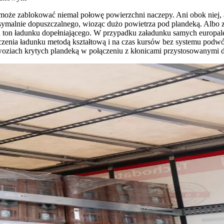
oże zablokować niemal połowę powierzchni naczepy. Ani obok niej, a
symalnie dopuszczalnego, wioząc dużo powietrza pod plandeką. Albo
ton ładunku dopełniającego. W przypadku załadunku samych europalet
enia ładunku metodą kształtową i na czas kursów bez systemu podwój
ach krytych plandeką w połączeniu z kłonicami przystosowanymi do