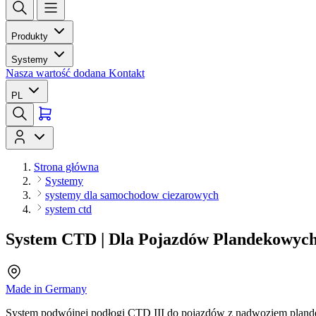
Produkty
Systemy
Nasza wartość dodana
Kontakt
PL
Strona główna
Systemy
systemy dla samochodow ciezarowych
system ctd
System CTD | Dla Pojazdów Plandekowyc
Made in Germany
System podwójnej podłogi CTD III do pojazdów z nadwoziem pla