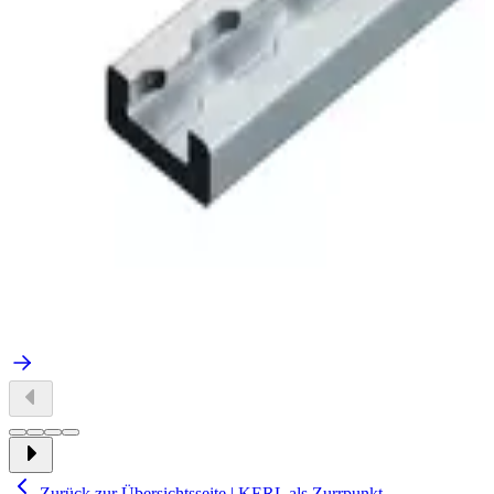
Zurück zur Übersichtsseite | KERL als Zurrpunkt