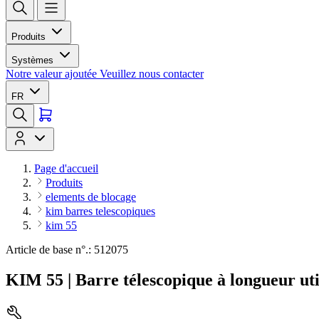
Produits
Systèmes
Notre valeur ajoutée
Veuillez nous contacter
FR
Page d'accueil
Produits
elements de blocage
kim barres telescopiques
kim 55
Article de base n°.: 512075
KIM 55 | Barre télescopique à longueur uti