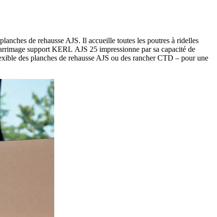
nches de rehausse AJS. Il accueille toutes les poutres à ridelles
n d'arrimage support KERL AJS 25 impressionne par sa capacité de
n flexible des planches de rehausse AJS ou des rancher CTD – pour une