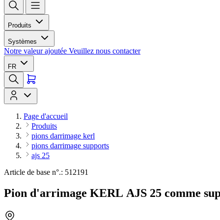
Produits
Systèmes
Notre valeur ajoutée
Veuillez nous contacter
FR
Page d'accueil
Produits
pions darrimage kerl
pions darrimage supports
ajs 25
Article de base n°.: 512191
Pion d'arrimage KERL AJS 25 comme sup