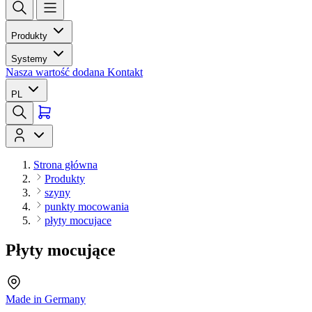
Produkty
Systemy
Nasza wartość dodana
Kontakt
PL
Strona główna
Produkty
szyny
punkty mocowania
płyty mocujace
Płyty mocujące
Made in Germany