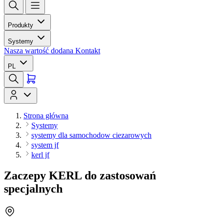
Produkty
Systemy
Nasza wartość dodana
Kontakt
PL
Strona główna
Systemy
systemy dla samochodow ciezarowych
system jf
kerl jf
Zaczepy KERL do zastosowań
specjalnych