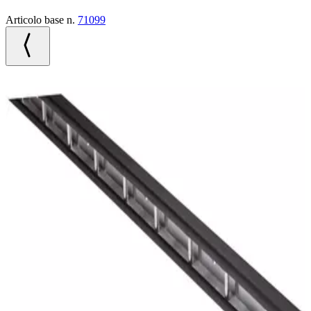
Articolo base n.
71099