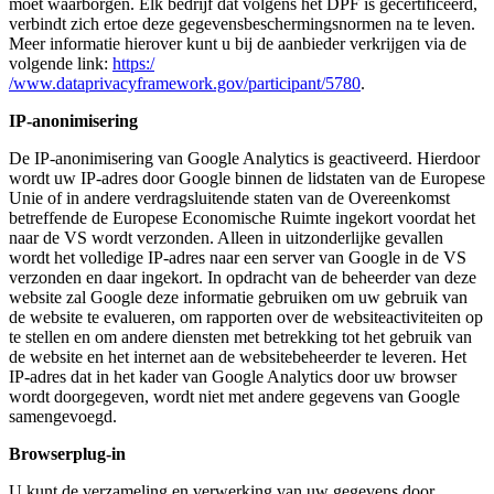
moet waarborgen. Elk bedrijf dat volgens het DPF is gecertificeerd,
verbindt zich ertoe deze gegevensbeschermingsnormen na te leven.
Meer informatie hierover kunt u bij de aanbieder verkrijgen via de
volgende link:
https:/
/www.dataprivacyframework.gov/participant/5780
.
IP-anonimisering
De IP-anonimisering van Google Analytics is geactiveerd. Hierdoor
wordt uw IP-adres door Google binnen de lidstaten van de Europese
Unie of in andere verdragsluitende staten van de Overeenkomst
betreffende de Europese Economische Ruimte ingekort voordat het
naar de VS wordt verzonden. Alleen in uitzonderlijke gevallen
wordt het volledige IP-adres naar een server van Google in de VS
verzonden en daar ingekort. In opdracht van de beheerder van deze
website zal Google deze informatie gebruiken om uw gebruik van
de website te evalueren, om rapporten over de websiteactiviteiten op
te stellen en om andere diensten met betrekking tot het gebruik van
de website en het internet aan de websitebeheerder te leveren. Het
IP-adres dat in het kader van Google Analytics door uw browser
wordt doorgegeven, wordt niet met andere gegevens van Google
samengevoegd.
Browserplug-in
U kunt de verzameling en verwerking van uw gegevens door