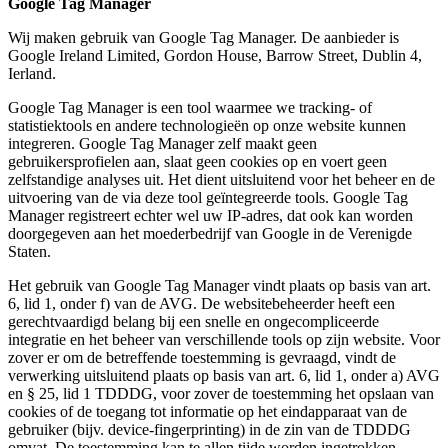
Google Tag Manager
Wij maken gebruik van Google Tag Manager. De aanbieder is
Google Ireland Limited, Gordon House, Barrow Street, Dublin 4,
Ierland.
Google Tag Manager is een tool waarmee we tracking- of
statistiektools en andere technologieën op onze website kunnen
integreren. Google Tag Manager zelf maakt geen
gebruikersprofielen aan, slaat geen cookies op en voert geen
zelfstandige analyses uit. Het dient uitsluitend voor het beheer en de
uitvoering van de via deze tool geïntegreerde tools. Google Tag
Manager registreert echter wel uw IP-adres, dat ook kan worden
doorgegeven aan het moederbedrijf van Google in de Verenigde
Staten.
Het gebruik van Google Tag Manager vindt plaats op basis van art.
6, lid 1, onder f) van de AVG. De websitebeheerder heeft een
gerechtvaardigd belang bij een snelle en ongecompliceerde
integratie en het beheer van verschillende tools op zijn website. Voor
zover er om de betreffende toestemming is gevraagd, vindt de
verwerking uitsluitend plaats op basis van art. 6, lid 1, onder a) AVG
en § 25, lid 1 TDDDG, voor zover de toestemming het opslaan van
cookies of de toegang tot informatie op het eindapparaat van de
gebruiker (bijv. device-fingerprinting) in de zin van de TDDDG
omvat. De toestemming kan te allen tijde worden ingetrokken.