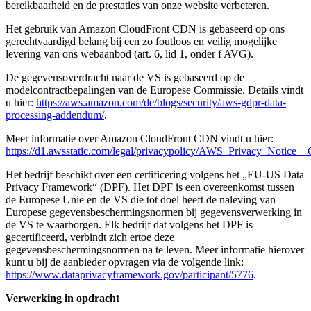
bereikbaarheid en de prestaties van onze website verbeteren.
Het gebruik van Amazon CloudFront CDN is gebaseerd op ons
gerechtvaardigd belang bij een zo foutloos en veilig mogelijke
levering van ons webaanbod (art. 6, lid 1, onder f AVG).
De gegevensoverdracht naar de VS is gebaseerd op de
modelcontractbepalingen van de Europese Commissie. Details vindt
u hier:
https://aws.amazon.com/de/blogs/security/aws-gdpr-data-
processing-addendum/
.
Meer informatie over Amazon CloudFront CDN vindt u hier:
https://d1.awsstatic.com/legal/privacypolicy/AWS_Privacy_Notice_
Het bedrijf beschikt over een certificering volgens het „EU-US Data
Privacy Framework“ (DPF). Het DPF is een overeenkomst tussen
de Europese Unie en de VS die tot doel heeft de naleving van
Europese gegevensbeschermingsnormen bij gegevensverwerking in
de VS te waarborgen. Elk bedrijf dat volgens het DPF is
gecertificeerd, verbindt zich ertoe deze
gegevensbeschermingsnormen na te leven. Meer informatie hierover
kunt u bij de aanbieder opvragen via de volgende link:
https://www.dataprivacyframework.gov/participant/5776
.
Verwerking in opdracht