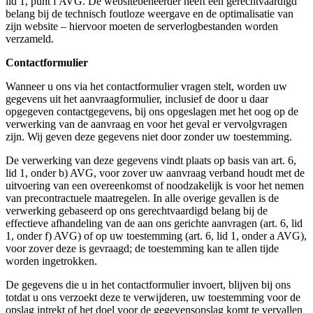
lid 1, punt f AVG. De websitebeheerder heeft een gerechtvaardigd
belang bij de technisch foutloze weergave en de optimalisatie van
zijn website – hiervoor moeten de serverlogbestanden worden
verzameld.
Contactformulier
Wanneer u ons via het contactformulier vragen stelt, worden uw
gegevens uit het aanvraagformulier, inclusief de door u daar
opgegeven contactgegevens, bij ons opgeslagen met het oog op de
verwerking van de aanvraag en voor het geval er vervolgvragen
zijn. Wij geven deze gegevens niet door zonder uw toestemming.
De verwerking van deze gegevens vindt plaats op basis van art. 6,
lid 1, onder b) AVG, voor zover uw aanvraag verband houdt met de
uitvoering van een overeenkomst of noodzakelijk is voor het nemen
van precontractuele maatregelen. In alle overige gevallen is de
verwerking gebaseerd op ons gerechtvaardigd belang bij de
effectieve afhandeling van de aan ons gerichte aanvragen (art. 6, lid
1, onder f) AVG) of op uw toestemming (art. 6, lid 1, onder a AVG),
voor zover deze is gevraagd; de toestemming kan te allen tijde
worden ingetrokken.
De gegevens die u in het contactformulier invoert, blijven bij ons
totdat u ons verzoekt deze te verwijderen, uw toestemming voor de
opslag intrekt of het doel voor de gegevensopslag komt te vervallen