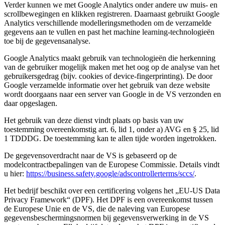
Verder kunnen we met Google Analytics onder andere uw muis- en
scrollbewegingen en klikken registreren. Daarnaast gebruikt Google
Analytics verschillende modelleringsmethoden om de verzamelde
gegevens aan te vullen en past het machine learning-technologieën
toe bij de gegevensanalyse.
Google Analytics maakt gebruik van technologieën die herkenning
van de gebruiker mogelijk maken met het oog op de analyse van het
gebruikersgedrag (bijv. cookies of device-fingerprinting). De door
Google verzamelde informatie over het gebruik van deze website
wordt doorgaans naar een server van Google in de VS verzonden en
daar opgeslagen.
Het gebruik van deze dienst vindt plaats op basis van uw
toestemming overeenkomstig art. 6, lid 1, onder a) AVG en § 25, lid
1 TDDDG. De toestemming kan te allen tijde worden ingetrokken.
De gegevensoverdracht naar de VS is gebaseerd op de
modelcontractbepalingen van de Europese Commissie. Details vindt
u hier:
https://business.safety.google/adscontrollerterms/sccs/
.
Het bedrijf beschikt over een certificering volgens het „EU-US Data
Privacy Framework“ (DPF). Het DPF is een overeenkomst tussen
de Europese Unie en de VS, die de naleving van Europese
gegevensbeschermingsnormen bij gegevensverwerking in de VS