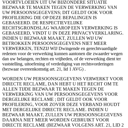
VOORTVLOEIEN UIT UW BIJZONDERE SITUATIE
BEZWAAR TE MAKEN TEGEN DE VERWERKING VAN
UW PERSOONSGEGEVENS; DIT GELDT OOK VOOR
PROFILERING DIE OP DEZE BEPALINGEN IS
GEBASEERD. DE RESPECTIEVELIJKE
RECHTSGRONDSLAG WAAROP EEN VERWERKING IS
GEBASEERD, VINDT U IN DEZE PRIVACYVERKLARING.
INDIEN U BEZWAAR MAAKT, ZULLEN WIJ UW
BETROKKEN PERSOONSGEGEVENS NIET MEER
VERWERKEN, TENZIJ WIJ Dwingende en gerechtvaardigde
redenen voor de verwerking kunnen aantonen die zwaarder wegen
dan uw belangen, rechten en vrijheden, of de verwerking dient ter
vaststelling, uitoefening of verdediging van rechtsvorderingen
(bezwaar overeenkomstig art. 21, lid 1 AVG) .
WORDEN UW PERSOONSGEGEVENS VERWERKT VOOR
DIRECTE RECLAME, DAN HEBT U HET RECHT OM TE
ALLEN TIJDE BEZWAAR TE MAKEN TEGEN DE
VERWERKING VAN UW PERSOONSGEGEVENS VOOR
DERGELIJKE RECLAME ; DIT GELDT OOK VOOR
PROFILERING, VOOR ZOVER DEZE VERBAND HOUDT
MET DERGELIJKE DIRECTE RECLAME. INDIEN U
BEZWAAR MAAKT, ZULLEN UW PERSOONSGEGEVENS
DAARNA NIET MEER WORDEN GEBRUIKT VOOR
DIRECTE RECLAME (BEZWAAR VOLGENS ART. 21, LID 2