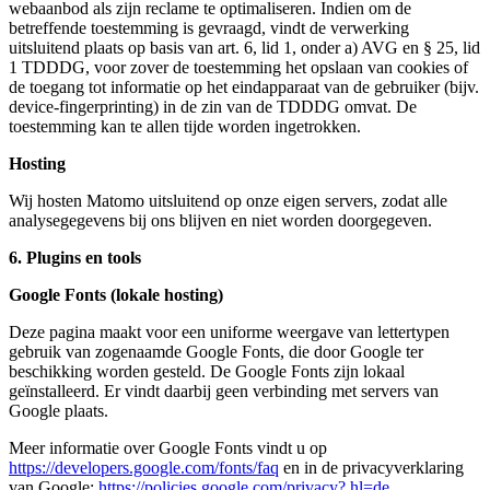
webaanbod als zijn reclame te optimaliseren. Indien om de
betreffende toestemming is gevraagd, vindt de verwerking
uitsluitend plaats op basis van art. 6, lid 1, onder a) AVG en § 25, lid
1 TDDDG, voor zover de toestemming het opslaan van cookies of
de toegang tot informatie op het eindapparaat van de gebruiker (bijv.
device-fingerprinting) in de zin van de TDDDG omvat. De
toestemming kan te allen tijde worden ingetrokken.
Hosting
Wij hosten Matomo uitsluitend op onze eigen servers, zodat alle
analysegegevens bij ons blijven en niet worden doorgegeven.
6. Plugins en tools
Google Fonts (lokale hosting)
Deze pagina maakt voor een uniforme weergave van lettertypen
gebruik van zogenaamde Google Fonts, die door Google ter
beschikking worden gesteld. De Google Fonts zijn lokaal
geïnstalleerd. Er vindt daarbij geen verbinding met servers van
Google plaats.
Meer informatie over Google Fonts vindt u op
https://developers.google.com/fonts/faq
en in de privacyverklaring
van Google:
https://policies.google.com/privacy? hl=de
.