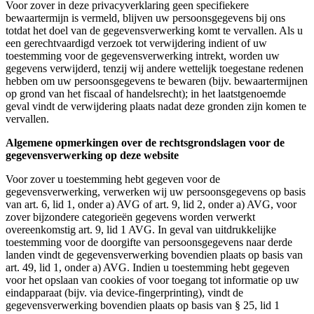
Voor zover in deze privacyverklaring geen specifiekere
bewaartermijn is vermeld, blijven uw persoonsgegevens bij ons
totdat het doel van de gegevensverwerking komt te vervallen. Als u
een gerechtvaardigd verzoek tot verwijdering indient of uw
toestemming voor de gegevensverwerking intrekt, worden uw
gegevens verwijderd, tenzij wij andere wettelijk toegestane redenen
hebben om uw persoonsgegevens te bewaren (bijv. bewaartermijnen
op grond van het fiscaal of handelsrecht); in het laatstgenoemde
geval vindt de verwijdering plaats nadat deze gronden zijn komen te
vervallen.
Algemene opmerkingen over de rechtsgrondslagen voor de
gegevensverwerking op deze website
Voor zover u toestemming hebt gegeven voor de
gegevensverwerking, verwerken wij uw persoonsgegevens op basis
van art. 6, lid 1, onder a) AVG of art. 9, lid 2, onder a) AVG, voor
zover bijzondere categorieën gegevens worden verwerkt
overeenkomstig art. 9, lid 1 AVG. In geval van uitdrukkelijke
toestemming voor de doorgifte van persoonsgegevens naar derde
landen vindt de gegevensverwerking bovendien plaats op basis van
art. 49, lid 1, onder a) AVG. Indien u toestemming hebt gegeven
voor het opslaan van cookies of voor toegang tot informatie op uw
eindapparaat (bijv. via device-fingerprinting), vindt de
gegevensverwerking bovendien plaats op basis van § 25, lid 1