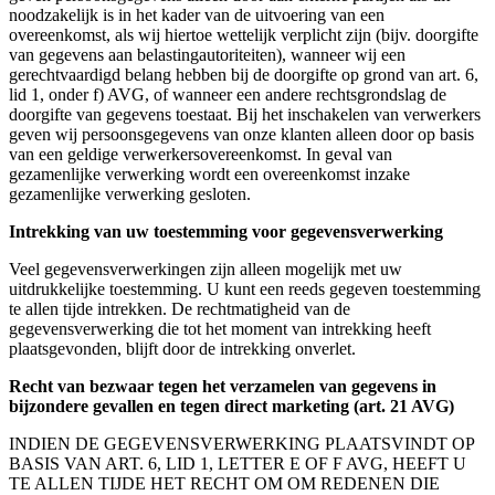
noodzakelijk is in het kader van de uitvoering van een
overeenkomst, als wij hiertoe wettelijk verplicht zijn (bijv. doorgifte
van gegevens aan belastingautoriteiten), wanneer wij een
gerechtvaardigd belang hebben bij de doorgifte op grond van art. 6,
lid 1, onder f) AVG, of wanneer een andere rechtsgrondslag de
doorgifte van gegevens toestaat. Bij het inschakelen van verwerkers
geven wij persoonsgegevens van onze klanten alleen door op basis
van een geldige verwerkersovereenkomst. In geval van
gezamenlijke verwerking wordt een overeenkomst inzake
gezamenlijke verwerking gesloten.
Intrekking van uw toestemming voor gegevensverwerking
Veel gegevensverwerkingen zijn alleen mogelijk met uw
uitdrukkelijke toestemming. U kunt een reeds gegeven toestemming
te allen tijde intrekken. De rechtmatigheid van de
gegevensverwerking die tot het moment van intrekking heeft
plaatsgevonden, blijft door de intrekking onverlet.
Recht van bezwaar tegen het verzamelen van gegevens in
bijzondere gevallen en tegen direct marketing (art. 21 AVG)
INDIEN DE GEGEVENSVERWERKING PLAATSVINDT OP
BASIS VAN ART. 6, LID 1, LETTER E OF F AVG, HEEFT U
TE ALLEN TIJDE HET RECHT OM OM REDENEN DIE