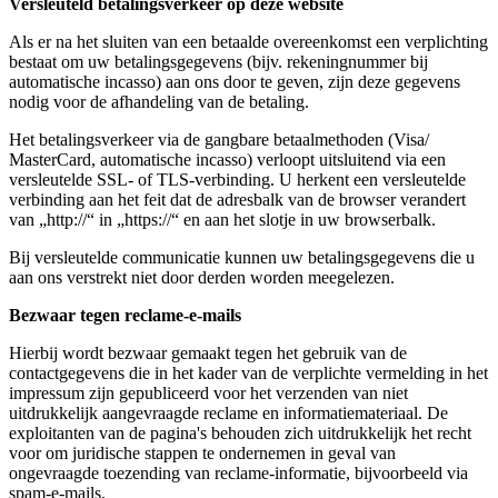
Versleuteld betalingsverkeer op deze website
Als er na het sluiten van een betaalde overeenkomst een verplichting
bestaat om uw betalingsgegevens (bijv. rekeningnummer bij
automatische incasso) aan ons door te geven, zijn deze gegevens
nodig voor de afhandeling van de betaling.
Het betalingsverkeer via de gangbare betaalmethoden (Visa/
MasterCard, automatische incasso) verloopt uitsluitend via een
versleutelde SSL- of TLS-verbinding. U herkent een versleutelde
verbinding aan het feit dat de adresbalk van de browser verandert
van „http://“ in „https://“ en aan het slotje in uw browserbalk.
Bij versleutelde communicatie kunnen uw betalingsgegevens die u
aan ons verstrekt niet door derden worden meegelezen.
Bezwaar tegen reclame-e-mails
Hierbij wordt bezwaar gemaakt tegen het gebruik van de
contactgegevens die in het kader van de verplichte vermelding in het
impressum zijn gepubliceerd voor het verzenden van niet
uitdrukkelijk aangevraagde reclame en informatiemateriaal. De
exploitanten van de pagina's behouden zich uitdrukkelijk het recht
voor om juridische stappen te ondernemen in geval van
ongevraagde toezending van reclame-informatie, bijvoorbeeld via
spam-e-mails.