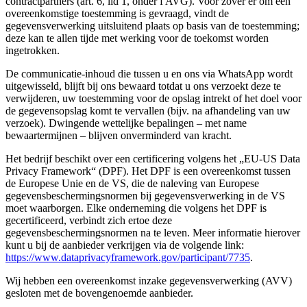
contractpartners (art. 6, lid 1, onder f AVG). Voor zover er om een
overeenkomstige toestemming is gevraagd, vindt de
gegevensverwerking uitsluitend plaats op basis van de toestemming;
deze kan te allen tijde met werking voor de toekomst worden
ingetrokken.
De communicatie-inhoud die tussen u en ons via WhatsApp wordt
uitgewisseld, blijft bij ons bewaard totdat u ons verzoekt deze te
verwijderen, uw toestemming voor de opslag intrekt of het doel voor
de gegevensopslag komt te vervallen (bijv. na afhandeling van uw
verzoek). Dwingende wettelijke bepalingen – met name
bewaartermijnen – blijven onverminderd van kracht.
Het bedrijf beschikt over een certificering volgens het „EU-US Data
Privacy Framework“ (DPF). Het DPF is een overeenkomst tussen
de Europese Unie en de VS, die de naleving van Europese
gegevensbeschermingsnormen bij gegevensverwerking in de VS
moet waarborgen. Elke onderneming die volgens het DPF is
gecertificeerd, verbindt zich ertoe deze
gegevensbeschermingsnormen na te leven. Meer informatie hierover
kunt u bij de aanbieder verkrijgen via de volgende link:
https://www.dataprivacyframework.gov/participant/7735
.
Wij hebben een overeenkomst inzake gegevensverwerking (AVV)
gesloten met de bovengenoemde aanbieder.