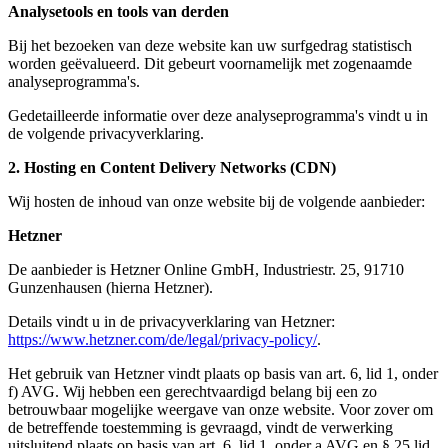
Analysetools en tools van derden
Bij het bezoeken van deze website kan uw surfgedrag statistisch
worden geëvalueerd. Dit gebeurt voornamelijk met zogenaamde
analyseprogramma's.
Gedetailleerde informatie over deze analyseprogramma's vindt u in
de volgende privacyverklaring.
2. Hosting en Content Delivery Networks (CDN)
Wij hosten de inhoud van onze website bij de volgende aanbieder:
Hetzner
De aanbieder is Hetzner Online GmbH, Industriestr. 25, 91710
Gunzenhausen (hierna Hetzner).
Details vindt u in de privacyverklaring van Hetzner:
https://www.hetzner.com/de/legal/privacy-policy/
.
Het gebruik van Hetzner vindt plaats op basis van art. 6, lid 1, onder
f) AVG. Wij hebben een gerechtvaardigd belang bij een zo
betrouwbaar mogelijke weergave van onze website. Voor zover om
de betreffende toestemming is gevraagd, vindt de verwerking
uitsluitend plaats op basis van art. 6, lid 1, onder a AVG en § 25 lid