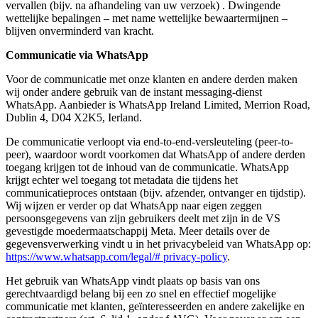
vervallen (bijv. na afhandeling van uw verzoek) . Dwingende
wettelijke bepalingen – met name wettelijke bewaartermijnen –
blijven onverminderd van kracht.
Communicatie via WhatsApp
Voor de communicatie met onze klanten en andere derden maken
wij onder andere gebruik van de instant messaging-dienst
WhatsApp. Aanbieder is WhatsApp Ireland Limited, Merrion Road,
Dublin 4, D04 X2K5, Ierland.
De communicatie verloopt via end-to-end-versleuteling (peer-to-
peer), waardoor wordt voorkomen dat WhatsApp of andere derden
toegang krijgen tot de inhoud van de communicatie. WhatsApp
krijgt echter wel toegang tot metadata die tijdens het
communicatieproces ontstaan (bijv. afzender, ontvanger en tijdstip).
Wij wijzen er verder op dat WhatsApp naar eigen zeggen
persoonsgegevens van zijn gebruikers deelt met zijn in de VS
gevestigde moedermaatschappij Meta. Meer details over de
gegevensverwerking vindt u in het privacybeleid van WhatsApp op:
https://www.whatsapp.com/legal/# privacy-policy
.
Het gebruik van WhatsApp vindt plaats op basis van ons
gerechtvaardigd belang bij een zo snel en effectief mogelijke
communicatie met klanten, geïnteresseerden en andere zakelijke en