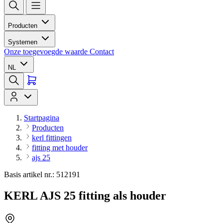
Producten
Systemen
Onze toegevoegde waarde
Contact
NL
Startpagina
Producten
kerl fittingen
fitting met houder
ajs 25
Basis artikel nr.: 512191
KERL AJS 25 fitting als houder