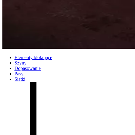
Elementy blokujące
Szyny
Dopasowanie
Pasy
Siatki