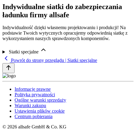
Indywidualne siatki do zabezpieczania
ładunku firmy allsafe
Indywidualność dzięki własnemu projektowaniu i produkcji! Na
podstawie Twoich wytycznych opracujemy odpowiednią siatkę z
wykorzystaniem naszych sprawdzonych komponentów.
Siatki specjalne
Powrót do strony przeglądu | Siatki specjalne
Informacje prawne
Polityka prywatności
Ogólne warunki sprzedaży
Warunki zakupu
Ustawienia plików cookie
Centrum pobierania
© 2026 allsafe GmbH & Co. KG