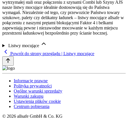
wytrzymałej stali oraz połączeniu z szynami Combi lub Szyny AJS
nasze listwy mocujące idealnie dostosowują się do Państwa
wymagań. Niezależnie od tego, czy przewozicie Państwo towary
sztukowe, palety czy delikatny ładunek – listwy mocujące allsafe w
połączeniu z naszymi prętami blokującymi Faktor 4 i belkami
zapewniają pewne i niezawodne mocowanie w każdym miejscu
przestrzeni ładunkowej bezpośrednio przy ścianie bocznej.
Listwy mocujące
Powrót do strony przeglądu | Listwy mocujące
Informacje prawne
Polityka prywatności
Ogólne warunki sprzedaży
Warunki zakupu
Ustawienia plików cookie
Centrum pobierania
© 2026 allsafe GmbH & Co. KG