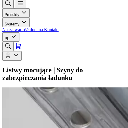
Produkty
Systemy
Nasza wartość dodana
Kontakt
PL
Listwy mocujące | Szyny do
zabezpieczania ładunku