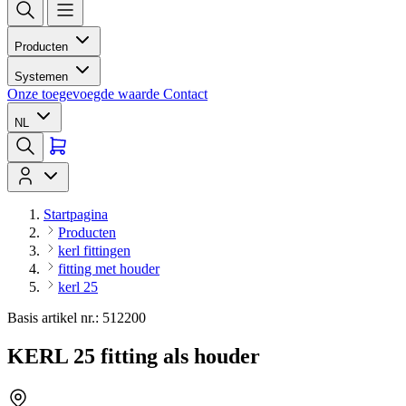
Producten
Systemen
Onze toegevoegde waarde
Contact
NL
Startpagina
Producten
kerl fittingen
fitting met houder
kerl 25
Basis artikel nr.: 512200
KERL 25 fitting als houder