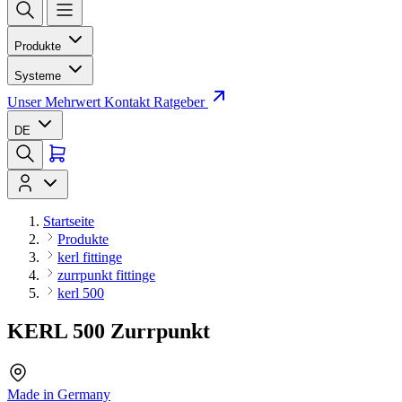
Produkte
Systeme
Unser Mehrwert
Kontakt
Ratgeber
DE
Startseite
Produkte
kerl fittinge
zurrpunkt fittinge
kerl 500
KERL 500 Zurrpunkt
Made in Germany